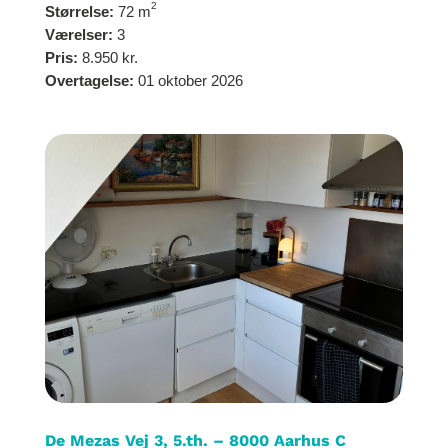
2
Størrelse:
72 m
Værelser:
3
Pris:
8.950 kr.
Overtagelse:
01 oktober 2026
De Mezas Vej 3, 5.th. – 8000 Aarhus C