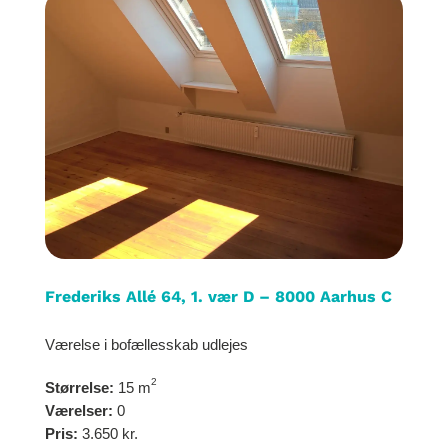
Frederiks Allé 64, 1. vær D – 8000 Aarhus C
Værelse i bofællesskab udlejes
2
Størrelse:
15 m
Værelser:
0
Pris:
3.650 kr.