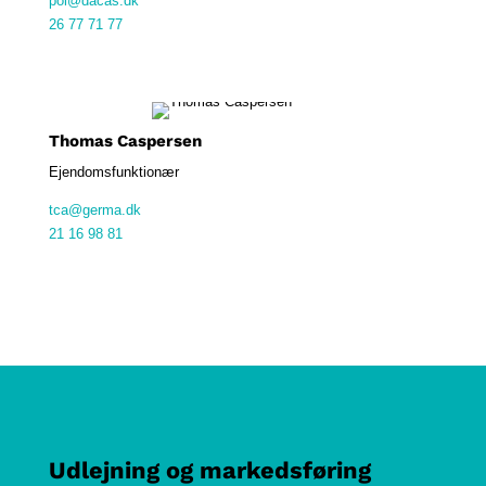
pol@dacas.dk
26 77 71 77
Thomas Caspersen
Ejendomsfunktionær
tca@germa.dk
21 16 98 81
Udlejning og markedsføring