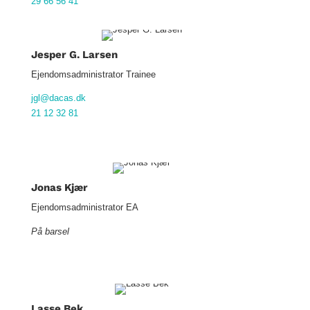
29 66 56 41
Jesper G. Larsen
Ejendomsadministrator Trainee
jgl@dacas.dk
21 12 32 81
Jonas Kjær
Ejendomsadministrator EA
På barsel
Lasse Bek