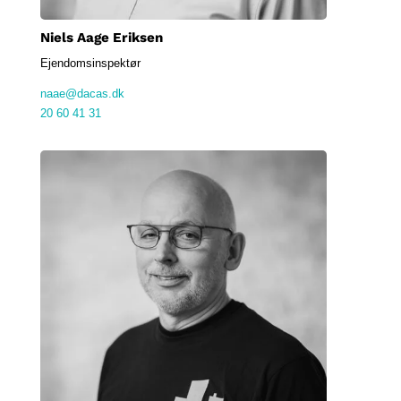
Niels Aage Eriksen
Ejendomsinspektør
naae@dacas.dk
20 60 41 31