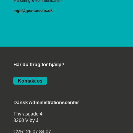
Marketing & kommunikation
mgh@jpsmarselis.dk
Har du brug for hjælp?
Kontakt os
Dansk Administrationscenter
Thyrasgade 4
8260 Viby J
CVR: 26 07 84 07