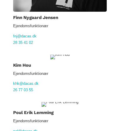
Finn Nygaard Jensen
Ejendomsfunktionær
fnj@dacas.dk
28 35 41 02
Kim Hou
Ejendomsfunktionær
khk@dacas.dk
26 77 03 55
Poul Erik Lemming
Ejendomsfunktionær