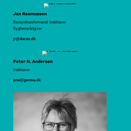
Jan Rasmussen
Bestyrelsesformand/ Indehaver
Bygherrerådgiver
jr@dacas.dk
Peter N. Andersen
Indehaver
pna@germa.dk