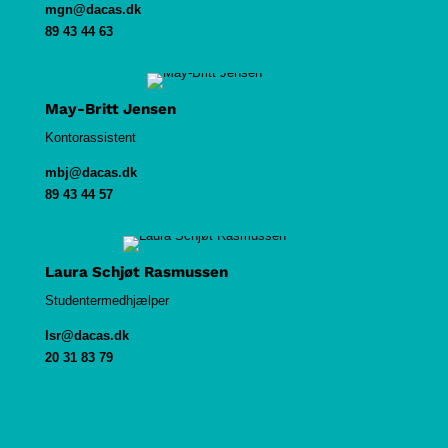
mgn@dacas.dk
89 43 44 63
May-Britt Jensen
Kontorassistent
mbj@dacas.dk
89 43 44 57
Laura Schjøt Rasmussen
Studentermedhjælper
lsr@dacas.dk
20 31 83 79