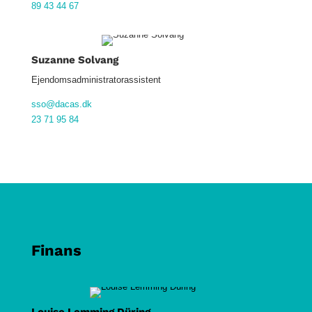
89 43 44 67
Suzanne Solvang
Ejendomsadministratorassistent
sso@dacas.dk
23 71 95 84
Finans
Louise Lemming Düring