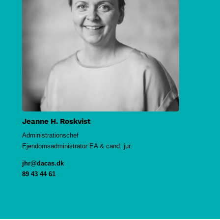
Jeanne H. Roskvist
Administrationschef
Ejendomsadministrator EA & cand. jur.
jhr@dacas.dk
89 43 44 61