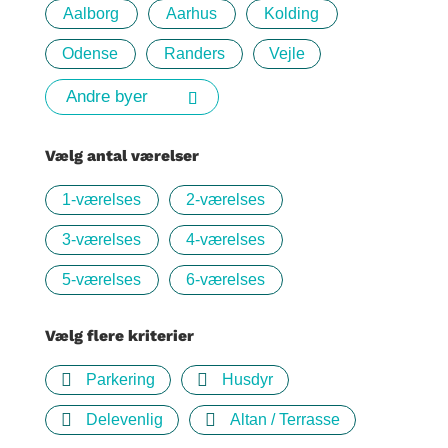
Aalborg
Aarhus
Kolding
Odense
Randers
Vejle
Andre byer
Vælg antal værelser
1-værelses
2-værelses
3-værelses
4-værelses
5-værelses
6-værelses
Vælg flere kriterier
Parkering
Husdyr
Delevenlig
Altan / Terrasse